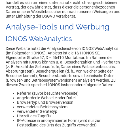
handelt es sich um einen datenschutzrechtlich vorgeschriebenen
Vertrag, der gewährleistet, dass dieser die personenbezogenen
Daten unserer Websitebesucher nur nach unseren Weisungen und
unter Einhaltung der DSGVO verarbeitet.
Analyse-Tools und Werbung
IONOS WebAnalytics
Diese Website nutzt die Analysedienste von IONOS WebAnalytics
(im Folgenden: IONOS). Anbieter ist die 1&1 IONOS SE,
Elgendorfer Straße 57, D – 56410 Montabaur. Im Rahmen der
Analysen mit IONOS können u. a. Besucherzahlen und –verhalten
(z. B. Anzahl der Seitenaufrufe, Dauer eines Webseitenbesuchs,
Absprungraten), Besucherquellen (d. h., von welcher Seite der
Besucher kommt), Besucherstandorte sowie technische Daten
(Browser- und Betriebssystemversionen) analysiert werden. Zu
diesem Zweck speichert IONOS insbesondere folgende Daten:
Referrer (zuvor besuchte Webseite)
angeforderte Webseite oder Datei
Browsertyp und Browserversion
verwendetes Betriebssystem
verwendeter Gerätetyp
Uhrzeit des Zugriffs
IP-Adresse in anonymisierter Form (wird nur zur
Feststellung des Orts des Zugriffs verwendet)